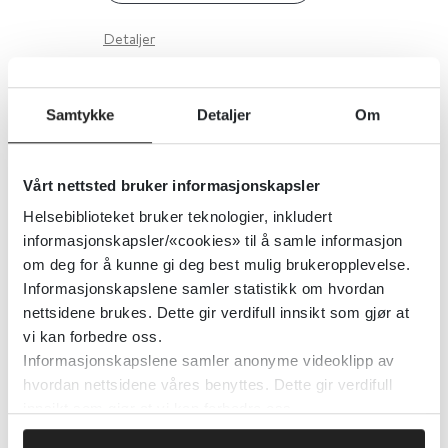
Detaljer
Fysisk og psykisk helse - Kurs og
Samtykke
Detaljer
Om
opplæring for pasienter og
pårørende ved Diakonhjemmet
Vårt nettsted bruker informasjonskapsler
sykehus
Helsebiblioteket bruker teknologier, inkludert
informasjonskapsler/«cookies» til å samle informasjon
om deg for å kunne gi deg best mulig brukeropplevelse.
Detaljer
Informasjonskapslene samler statistikk om hvordan
nettsidene brukes. Dette gir verdifull innsikt som gjør at
vi kan forbedre oss.
Fødsel - Veileder i fødselshjelp
Informasjonskapslene samler anonyme videoklipp av
hvordan nettsidene våres benyttes. Dette gir verdifull
Norsk gynekologisk forening
innsikt som gjør at vi kan forbedre oss.