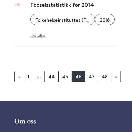
Fødselsstatistikk for 2014
Folkehelseinstituttet (FHI)
2016
Detaljer
«
1
...
44
45
46
47
48
»
Om oss