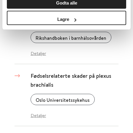
Detaljer
Godta alle
Lagre
Fødselsmerker - oversikt
Rikshandboken i barnhälsovården
Detaljer
Fødselsrelaterte skader på plexus
brachialis
Oslo Universitetssykehus
Detaljer