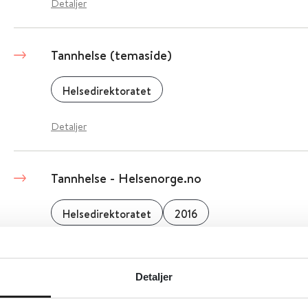
Detaljer
Tannhelse (temaside)
Helsedirektoratet
Detaljer
Tannhelse - Helsenorge.no
Helsedirektoratet
2016
Detaljer
Detaljer
Tannhelse – Helsefremmende og forebyggende