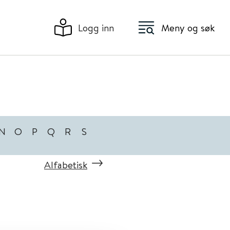
Logg inn
Meny og søk
N
O
P
Q
R
S
Alfabetisk