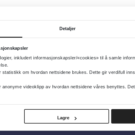
Detaljer
asjonskapsler
logier, inkludert informasjonskapsler/«cookies» til å samle info
lse.
tatistikk om hvordan nettsidene brukes. Dette gir verdifull inns
anonyme videoklipp av hvordan nettsidene våres benyttes. Dette 
Lagre