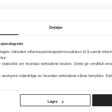
Detaljer
asjonskapsler
logier, inkludert informasjonskapsler/«cookies» til å samle info
lse.
tatistikk om hvordan nettsidene brukes. Dette gir verdifull inns
anonyme videoklipp av hvordan nettsidene våres benyttes. Dette 
Lagre