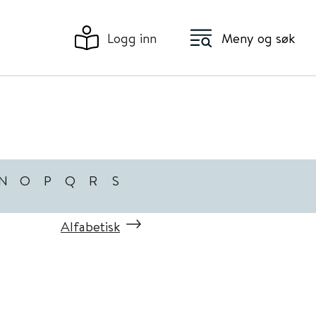
Logg inn
Meny og søk
N
O
P
Q
R
S
Alfabetisk