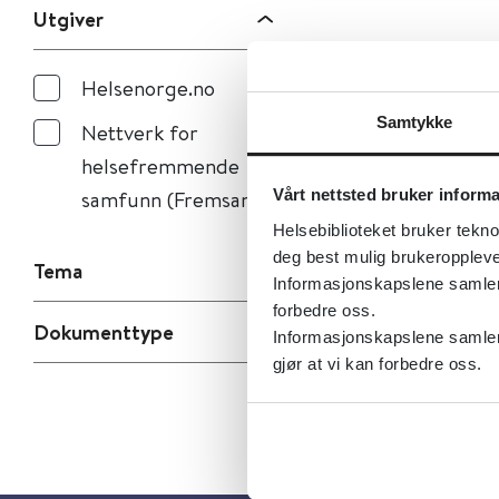
Utgiver
Helsenorge.no
Samtykke
Nettverk for
helsefremmende
samfunn (Fremsam)
Vårt nettsted bruker inform
Helsebiblioteket bruker tekno
deg best mulig brukeroppleve
Tema
Informasjonskapslene samler s
forbedre oss.
Dokumenttype
Informasjonskapslene samler 
gjør at vi kan forbedre oss.