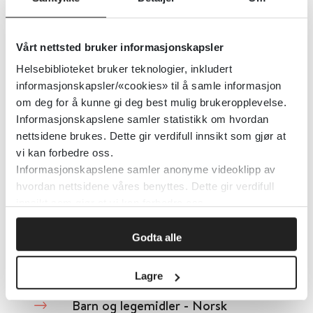
Vårt nettsted bruker informasjonskapsler
Barn og seksualitet
Helsebiblioteket bruker teknologier, inkludert
informasjonskapsler/«cookies» til å samle informasjon
Barne-, ungdoms- og familiedirektoratet (Bufdir)
om deg for å kunne gi deg best mulig brukeropplevelse.
Informasjonskapslene samler statistikk om hvordan
Detaljer
nettsidene brukes. Dette gir verdifull innsikt som gjør at
vi kan forbedre oss.
Informasjonskapslene samler anonyme videoklipp av
Barn og medier 2024
hvordan nettsidene våres benyttes. Dette gir verdifull
innsikt som gjør at vi kan forbedre oss.
Medietilsynet
Godta alle
Detaljer
Lagre
Barn og legemidler - Norsk