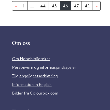
«
1
...
44
45
46
47
48
»
Om oss
Om Helsebiblioteket
Personvern og informasjonskapsler
Tilgjengelighetserklæring
Information in English
Bilder fra Colourbox.com