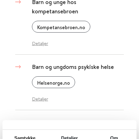
Barn og unge hos
kompetansebroen
Kompetansebroen.no
Detaljer
Barn og ungdoms psykiske helse
Helsenorge.no
Detaljer
Barn og søvn
PharmaSafe
2026
Samtykke
Detaljer
Om