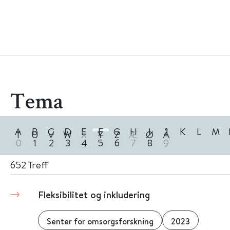
Tema
A
B
C
D
E
F
G
H
I
J
K
L
M
T
U
V
W
X
Y
Z
Æ
Ø
Å
0
1
2
3
4
5
6
7
8
9
652
Treff
Fleksibilitet og inkludering
Senter for omsorgsforskning
2023