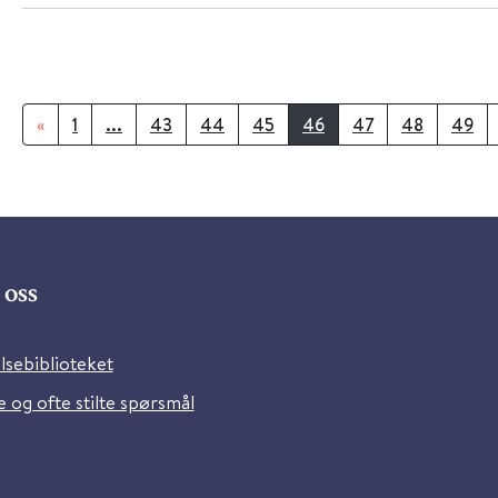
«
1
...
43
44
45
46
47
48
49
oss
lsebiblioteket
 og ofte stilte spørsmål