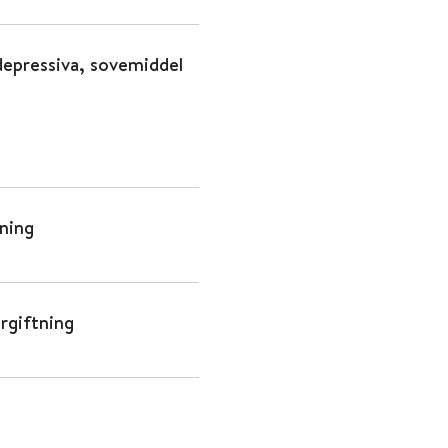
idepressiva, sovemiddel
tning
rgiftning