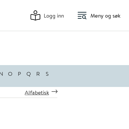
Logg inn
Meny og søk
N
O
P
Q
R
S
Alfabetisk