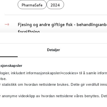
PharmaSafe
2024
Fjesing og andre giftige fisk - behandlingsanb
forgiftning
Detaljer
Fjerning av nevus
asjonskapsler
2021
logier, inkludert informasjonskapsler/«cookies» til å samle info
lse.
Detaljer
tatistikk om hvordan nettsidene brukes. Dette gir verdifull inns
anonyme videoklipp av hvordan nettsidene våres benyttes. Dette 
Fjerning av lipom