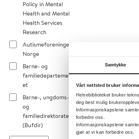
Policy in Mental
Health and Mental
Health Services
Research
Autismeforeningen i
Norge
Barne- og
Samtykke
familiedepartement
et
Vårt nettsted bruker inform
Helsebiblioteket bruker tekno
Barne-, ungdoms-
deg best mulig brukeroppleve
og
Informasjonskapslene samler s
familiedirektoratet
forbedre oss.
(Bufdir)
Informasjonskapslene samler 
gjør at vi kan forbedre oss.