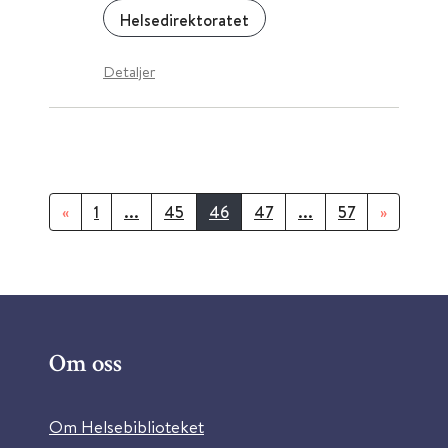
Helsedirektoratet
Detaljer
«
1
...
45
46
47
...
57
»
Om oss
Om Helsebiblioteket