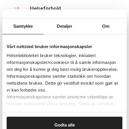
Helseforhold,
levekårsundersøkelsen
Samtykke
Detaljer
Om
Statistisk Sentralbyrå (SSB)
2015
Detaljer
Vårt nettsted bruker informasjonskapsler
Helsebiblioteket bruker teknologier, inkludert
informasjonskapsler/«cookies» til å samle informasjon
Helseforhold,
om deg for å kunne gi deg best mulig brukeropplevelse.
levekårsundersøkelsen
Informasjonskapslene samler statistikk om hvordan
nettsidene brukes. Dette gir verdifull innsikt som gjør at
vi kan forbedre oss.
Statistisk Sentralbyrå (SSB)
2022
Informasjonskapslene samler anonyme videoklipp av
hvordan nettsidene våres benyttes. Dette gir verdifull
Detaljer
innsikt som gjør at vi kan forbedre oss.
Godta alle
Helseforetaksloven