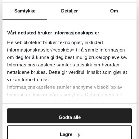
Nasjonalt senter for aldring og helse
Samtykke
Detaljer
Om
Detaljer
Vårt nettsted bruker informasjonskapsler
Helsebiblioteket bruker teknologier, inkludert
Kön och genus (Janusinfo)
informasjonskapsler/«cookies» til å samle informasjon
om deg for å kunne gi deg best mulig brukeropplevelse.
Janusinfo
Informasjonskapslene samler statistikk om hvordan
nettsidene brukes. Dette gir verdifull innsikt som gjør at
vi kan forbedre oss.
Detaljer
Informasjonskapslene samler anonyme videoklipp av
hvordan nettsidene våres benyttes. Dette gir verdifull
innsikt som gjør at vi kan forbedre oss.
Kvalitetslaboratorium for
psykoterapi (NRAPP/OUS)
Godta alle
Nasjonalt kompetansesenter for rus- og avhengighetslidelser, alvorlige samtidige lidelser og personlighetsforstyrrelser (NRAPP)
2025
Lagre