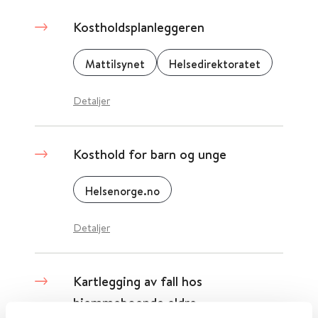
Kostholdsplanleggeren
Mattilsynet
Helsedirektoratet
Detaljer
Kosthold for barn og unge
Helsenorge.no
Detaljer
Kartlegging av fall hos
hjemmeboende eldre