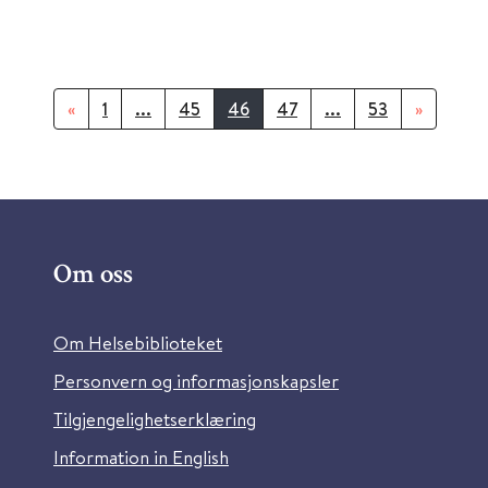
«
1
...
45
46
47
...
53
»
Om oss
Om Helsebiblioteket
Personvern og informasjonskapsler
Tilgjengelighetserklæring
Information in English