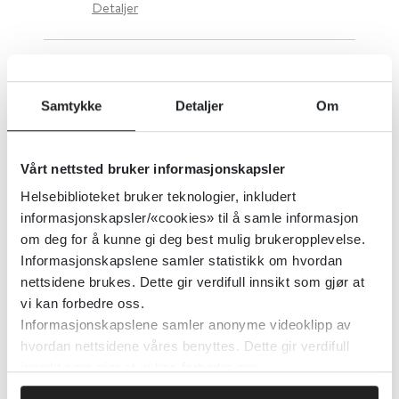
Detaljer
Faglig støtte for deg som jobber
med barn og unges psykiske helse
Samtykke
Detaljer
Om
RBUP Øst og Sør
Regionalt kunnskapssenter for barn og unge (RKBU Nord)
RKBU Midt-Norge
RKBU Vest
Vårt nettsted bruker informasjonskapsler
Detaljer
Helsebiblioteket bruker teknologier, inkludert
informasjonskapsler/«cookies» til å samle informasjon
om deg for å kunne gi deg best mulig brukeropplevelse.
Faglig retningslinje for oppfølging
Informasjonskapslene samler statistikk om hvordan
nettsidene brukes. Dette gir verdifull innsikt som gjør at
av for tidlig fødte barn
vi kan forbedre oss.
Informasjonskapslene samler anonyme videoklipp av
Helsedirektoratet
hvordan nettsidene våres benyttes. Dette gir verdifull
innsikt som gjør at vi kan forbedre oss.
Detaljer