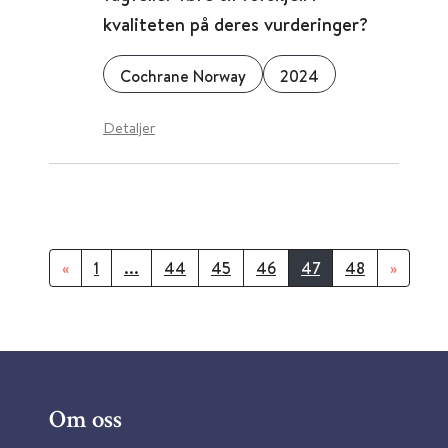
kvaliteten på deres vurderinger?
Cochrane Norway
2024
Detaljer
«
1
...
44
45
46
47
48
»
Om oss