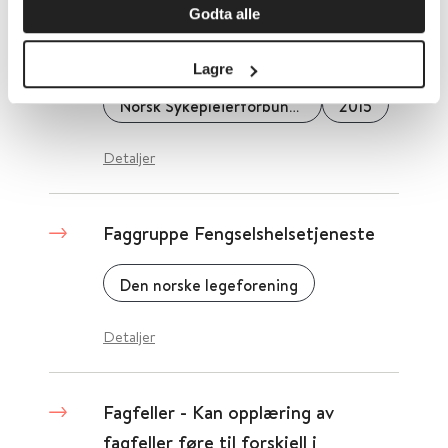
Godta alle
Faggruppen for øyesykepleiere
Lagre
Norsk Sykepleierforbund (NSF)
2015
Detaljer
Faggruppe Fengselshelsetjeneste
Den norske legeforening
Detaljer
Fagfeller - Kan opplæring av
fagfeller føre til forskjell i