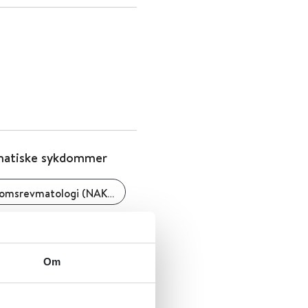
vmatiske sykdommer
Nasjonal kompetansetjeneste for barne- og Ungdomsrevmatologi (NAKBUR)
Om
rep - voksne