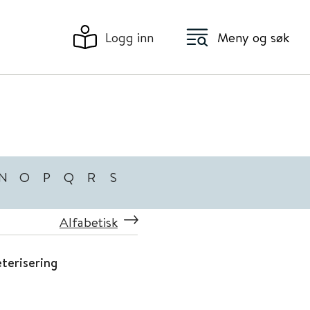
Logg inn
Meny og søk
N
O
P
Q
R
S
Alfabetisk
terisering