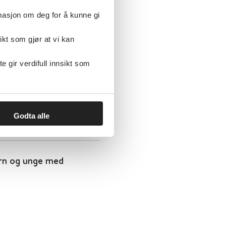
 stress (NKVTS)
rmasjon om deg for å kunne gi
ikt som gjør at vi kan
gir verdifull innsikt som
e
 stress (NKVTS)
Godta alle
arn og unge med