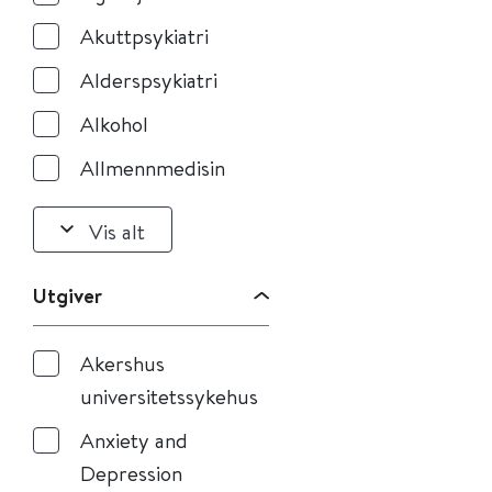
Akuttpsykiatri
Alderspsykiatri
Alkohol
Allmennmedisin
Vis alt
Utgiver
Akershus
universitetssykehus
Anxiety and
Depression