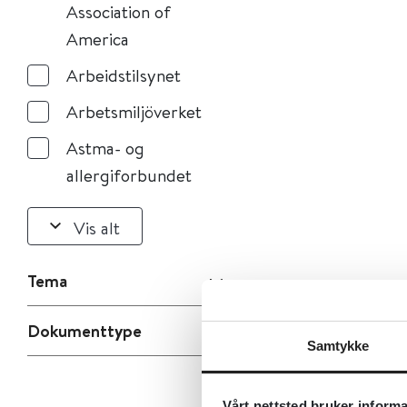
Association of
America
Arbeidstilsynet
Arbetsmiljöverket
Astma- og
allergiforbundet
Vis alt
Tema
Dokumenttype
Samtykke
Vårt nettsted bruker inform