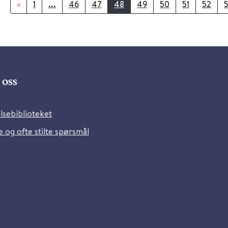
«
1
...
46
47
48
49
50
51
52
oss
lsebiblioteket
 og ofte stilte spørsmål