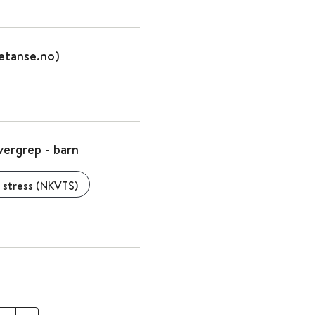
etanse.no)
vergrep - barn
 stress (NKVTS)