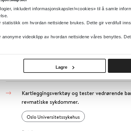
Nasjonalt kunnskapssenter om vold og traumatisk
logier, inkludert informasjonskapsler/«cookies» til å samle info
lse.
Detaljer
tatistikk om hvordan nettsidene brukes. Dette gir verdifull inns
anonyme videoklipp av hvordan nettsidene våres benyttes. Dette 
Kartleggingsverktøy traumer - barn og voksn
Nasjonalt kunnskapssenter om vold og traumatisk
Lagre
Detaljer
Kartleggingsverktøy og tester vedrørende b
revmatiske sykdommer.
Oslo Universitetssykehus