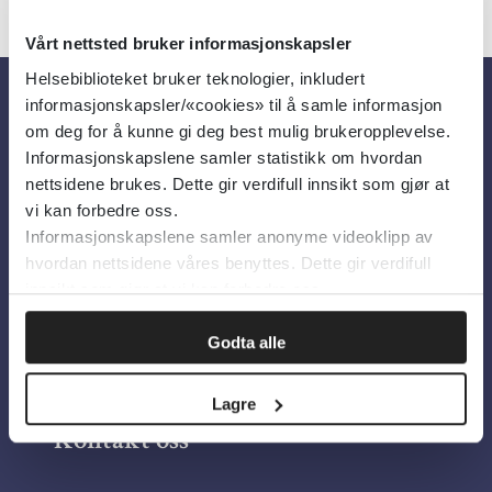
Vårt nettsted bruker informasjonskapsler
Helsebiblioteket bruker teknologier, inkludert
informasjonskapsler/«cookies» til å samle informasjon
Om oss
om deg for å kunne gi deg best mulig brukeropplevelse.
Informasjonskapslene samler statistikk om hvordan
nettsidene brukes. Dette gir verdifull innsikt som gjør at
Om Helsebiblioteket
vi kan forbedre oss.
Informasjonskapslene samler anonyme videoklipp av
Personvern og informasjonskapsler
hvordan nettsidene våres benyttes. Dette gir verdifull
Tilgjengelighetserklæring
innsikt som gjør at vi kan forbedre oss.
Information in English
Godta alle
Bilder fra Colourbox.com
Lagre
Kontakt oss