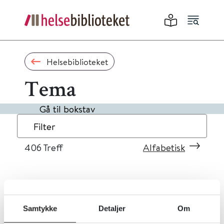
Helsebiblioteket
Tema
Gå til bokstav
Filter
406
Treff
Alfabetisk
«
1
...
37
38
39
40
41
»
Samtykke
Detaljer
Om