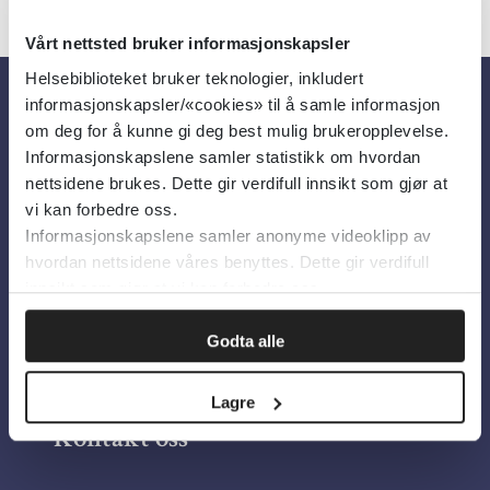
Vårt nettsted bruker informasjonskapsler
Helsebiblioteket bruker teknologier, inkludert
informasjonskapsler/«cookies» til å samle informasjon
Om oss
om deg for å kunne gi deg best mulig brukeropplevelse.
Informasjonskapslene samler statistikk om hvordan
nettsidene brukes. Dette gir verdifull innsikt som gjør at
Om Helsebiblioteket
vi kan forbedre oss.
Informasjonskapslene samler anonyme videoklipp av
Personvern og informasjonskapsler
hvordan nettsidene våres benyttes. Dette gir verdifull
Tilgjengelighetserklæring
innsikt som gjør at vi kan forbedre oss.
Information in English
Godta alle
Bilder fra Colourbox.com
Lagre
Kontakt oss