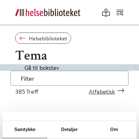
Helsebiblioteket
Tema
Gå til bokstav
Filter
385
Treff
Alfabetisk
«
1
...
35
36
37
38
39
»
Samtykke
Detaljer
Om