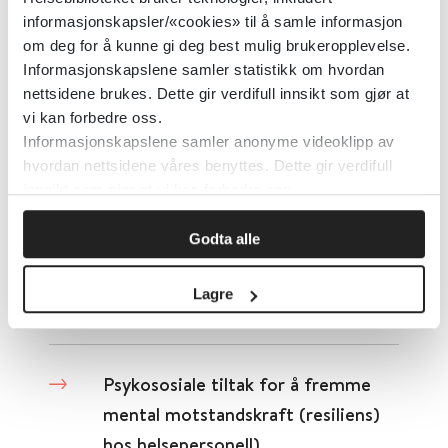
Psykososiale tiltak for å fremme
informasjonskapsler/«cookies» til å samle informasjon
om deg for å kunne gi deg best mulig brukeropplevelse.
mental motstandskraft (resiliens)
Informasjonskapslene samler statistikk om hvordan
hos helsefagstudenter
nettsidene brukes. Dette gir verdifull innsikt som gjør at
(medisinstudenter,
vi kan forbedre oss.
sykepleiestudenter,
Informasjonskapslene samler anonyme videoklipp av
hvordan nettsidene våres benyttes. Dette gir verdifull
jordmorstudenter,
innsikt som gjør at vi kan forbedre oss.
ambulansepersonale)
Godta alle
Cochrane Library
2020
Lagre
Detaljer
Psykososiale tiltak for å fremme
mental motstandskraft (resiliens)
hos helsepersonell)