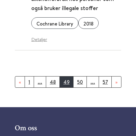
også bruker illegale stoffer
Cochrane Library
2018
Detaljer
«
1
...
48
49
50
...
57
»
Om oss