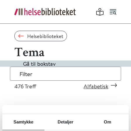
Helsebiblioteket
Tema
Gå til bokstav
Filter
476
Treff
Alfabetisk
«
1
...
44
45
46
47
48
»
Samtykke
Detaljer
Om