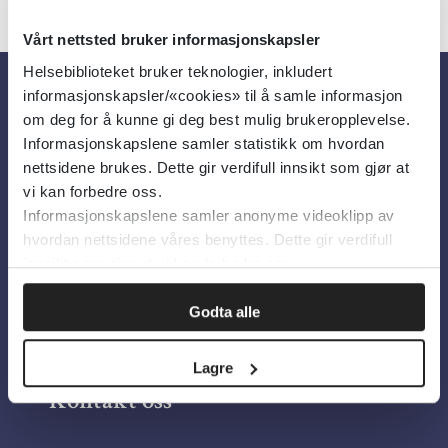
Vårt nettsted bruker informasjonskapsler
Helsebiblioteket bruker teknologier, inkludert
informasjonskapsler/«cookies» til å samle informasjon
Om oss
om deg for å kunne gi deg best mulig brukeropplevelse.
Informasjonskapslene samler statistikk om hvordan
nettsidene brukes. Dette gir verdifull innsikt som gjør at
Om Helsebiblioteket
vi kan forbedre oss.
Informasjonskapslene samler anonyme videoklipp av
Personvern og informasjonskapsler
hvordan nettsidene våres benyttes. Dette gir verdifull
Tilgjengelighetserklæring
innsikt som gjør at vi kan forbedre oss.
Information in English
Godta alle
Bilder fra Colourbox.com
Lagre
Kontakt oss