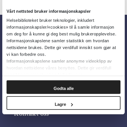
Vårt nettsted bruker informasjonskapsler
Helsebiblioteket bruker teknologier, inkludert
informasjonskapsler/«cookies» til å samle informasjon
Om oss
om deg for å kunne gi deg best mulig brukeropplevelse.
Informasjonskapslene samler statistikk om hvordan
nettsidene brukes. Dette gir verdifull innsikt som gjør at
Om Helsebiblioteket
vi kan forbedre oss.
Informasjonskapslene samler anonyme videoklipp av
Personvern og informasjonskapsler
hvordan nettsidene våres benyttes. Dette gir verdifull
Tilgjengelighetserklæring
innsikt som gjør at vi kan forbedre oss.
Information in English
Godta alle
Bilder fra Colourbox.com
Lagre
Kontakt oss