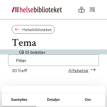
Helsebiblioteket
Tema
Gå til bokstav
Filter
30
Treff
Alfabetisk
«
1
2
3
»
Samtykke
Detaljer
Om