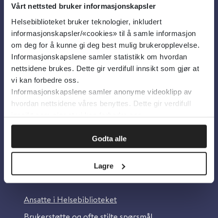
Vårt nettsted bruker informasjonskapsler
Helsebiblioteket bruker teknologier, inkludert
Om oss
informasjonskapsler/«cookies» til å samle informasjon
om deg for å kunne gi deg best mulig brukeropplevelse.
Informasjonskapslene samler statistikk om hvordan
Om Helsebiblioteket
nettsidene brukes. Dette gir verdifull innsikt som gjør at
Personvern og informasjonskapsler
vi kan forbedre oss.
Informasjonskapslene samler anonyme videoklipp av
Tilgjengelighetserklæring
hvordan nettsidene våres benyttes. Dette gir verdifull
Information in English
innsikt som gjør at vi kan forbedre oss.
Bilder fra Colourbox.com
Godta alle
Lagre
Kontakt oss
Ansatte i Helsebiblioteket
Brukerstøtte og ofte stilte spørsmål