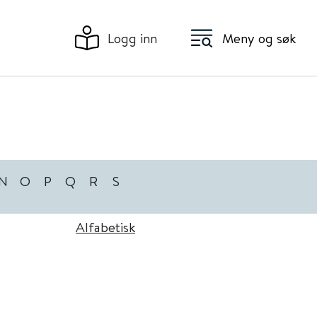
Logg inn
Meny og søk
N
O
P
Q
R
S
Alfabetisk