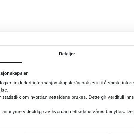
Detaljer
asjonskapsler
logier, inkludert informasjonskapsler/«cookies» til å samle info
lse.
tatistikk om hvordan nettsidene brukes. Dette gir verdifull inns
anonyme videoklipp av hvordan nettsidene våres benyttes. Dette 