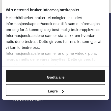
Vårt nettsted bruker informasjonskapsler
Helsebiblioteket bruker teknologier, inkludert
informasjonskapsler/«cookies» til å samle informasjon
Om oss
om deg for å kunne gi deg best mulig brukeropplevelse.
Informasjonskapslene samler statistikk om hvordan
nettsidene brukes. Dette gir verdifull innsikt som gjør at
Om Helsebiblioteket
vi kan forbedre oss.
Informasjonskapslene samler anonyme videoklipp av
Personvern og informasjonskapsler
hvordan nettsidene våres benyttes. Dette gir verdifull
Tilgjengelighetserklæring
innsikt som gjør at vi kan forbedre oss.
Information in English
Godta alle
Bilder fra Colourbox.com
Lagre
Kontakt oss