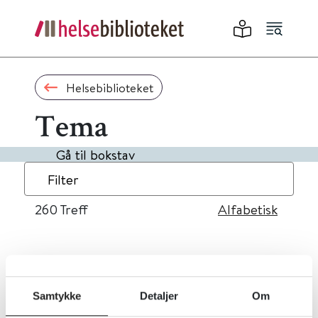
Helsebiblioteket
Tema
Gå til bokstav
Filter
260
Treff
Alfabetisk
«
1
...
22
23
24
25
26
»
Samtykke
Detaljer
Om