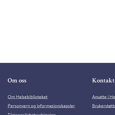
Om oss
Kontakt 
Om Helsebiblioteket
Ansatte i He
Personvern og informasjonskapsler
Brukerstøtte
Tilgjengelighetserklæring