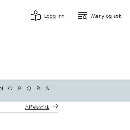
Logg inn
Meny og søk
N
O
P
Q
R
S
Alfabetisk