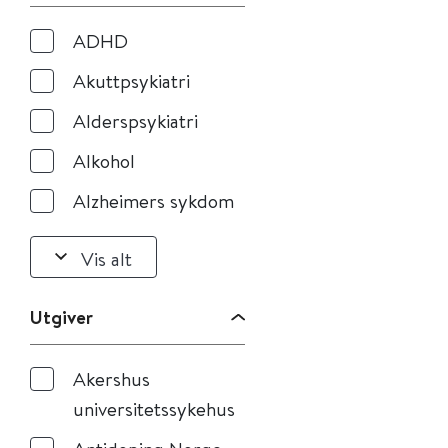
ADHD
Akuttpsykiatri
Alderspsykiatri
Alkohol
Alzheimers sykdom
Vis alt
Utgiver
Akershus
universitetssykehus