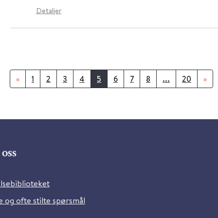
Detaljer
«
1
2
3
4
5
6
7
8
...
20
»
oss
lsebiblioteket
 og ofte stilte spørsmål