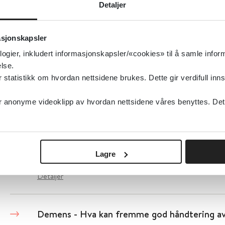
Detaljer
Demens - Har personer med demens nytte av 
asjonskapsler
Folkehelseinstituttet (FHI)
2019
logier, inkludert informasjonskapsler/«cookies» til å samle info
lse.
Detaljer
tatistikk om hvordan nettsidene brukes. Dette gir verdifull inns
anonyme videoklipp av hvordan nettsidene våres benyttes. Dette 
Demens - Hva er effekten av kommunikasjons
livskvalitet for personer med demens?
Folkehelseinstituttet (FHI)
2024
Lagre
Detaljer
Demens - Hva kan fremme god håndtering av