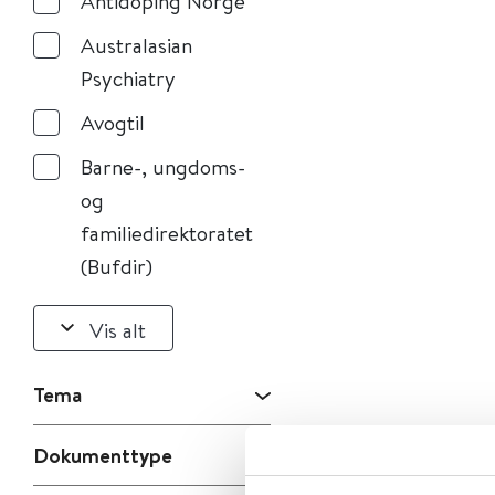
Antidoping Norge
Australasian
Psychiatry
Avogtil
Barne-, ungdoms-
og
familiedirektoratet
(Bufdir)
Vis alt
Tema
Dokumenttype