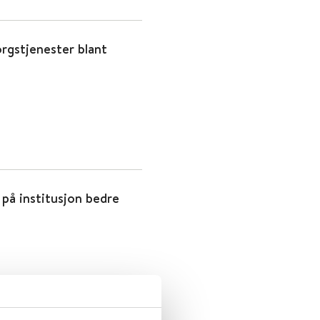
gstjenester blant
å institusjon bedre