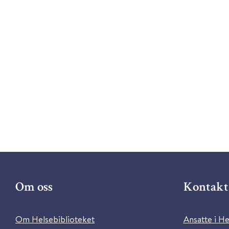
Om oss
Kontakt 
Om Helsebiblioteket
Ansatte i He