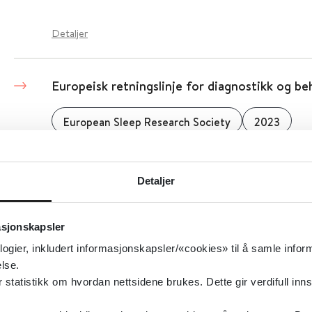
Detaljer
Europeisk retningslinje for diagnostikk og be
European Sleep Research Society
2023
Detaljer
Detaljer
European Union Geriatric Medicine Societ
asjonskapsler
logier, inkludert informasjonskapsler/«cookies» til å samle info
Detaljer
lse.
tatistikk om hvordan nettsidene brukes. Dette gir verdifull inns
European Stroke Organisation (ESO)