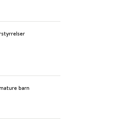
rstyrrelser
emature barn