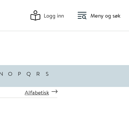
Logg inn
Meny og søk
N
O
P
Q
R
S
Alfabetisk