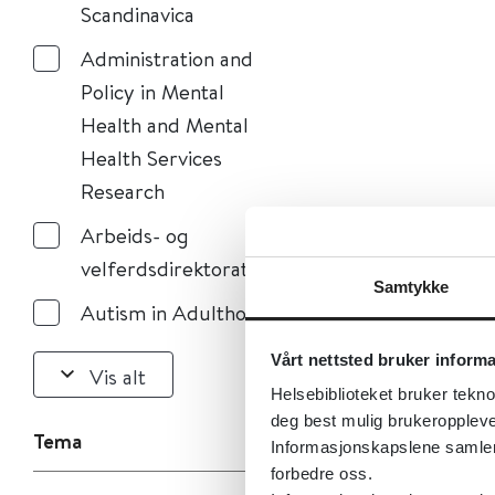
Scandinavica
Administration and
Policy in Mental
Health and Mental
Health Services
Research
Arbeids- og
velferdsdirektoratet
Samtykke
Autism in Adulthood
Vårt nettsted bruker inform
Vis alt
Helsebiblioteket bruker tekno
deg best mulig brukeroppleve
Tema
Informasjonskapslene samler s
forbedre oss.