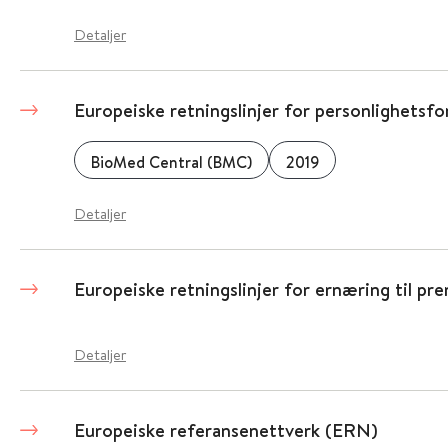
Detaljer
Europeiske retningslinjer for personlighetsfo
BioMed Central (BMC)
2019
Detaljer
Europeiske retningslinjer for ernæring til pr
Detaljer
Europeiske referansenettverk (ERN)