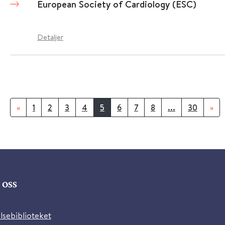
European Society of Cardiology (ESC)
Detaljer
«
1
2
3
4
5
6
7
8
...
30
»
oss
lsebiblioteket