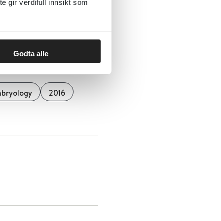
gir verdifull innsikt som
Godta alle
nd Embryology
mbryology
2016