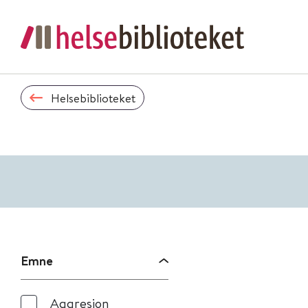
Helsebiblioteket
Emne
Aggresjon