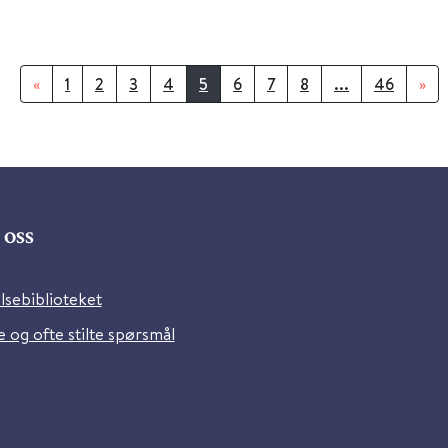
«
1
2
3
4
5
6
7
8
...
46
»
oss
lsebiblioteket
 og ofte stilte spørsmål