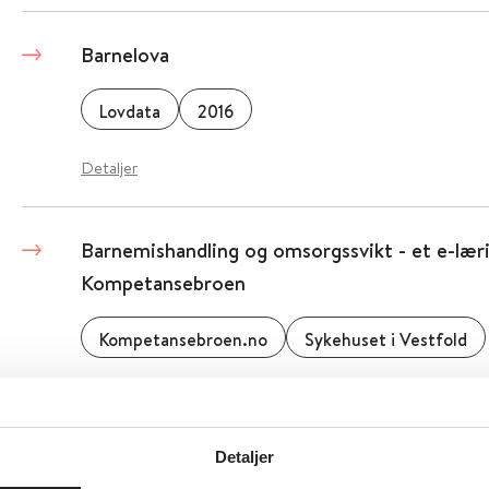
Barnelova
Lovdata
2016
Detaljer
Barnemishandling og omsorgssvikt - et e-lær
Kompetansebroen
Kompetansebroen.no
Sykehuset i Vestfold
Detaljer
Detaljer
Barnemishandling - Veileder for helseperson