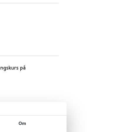
ingskurs på
Om
ell ved mistanke om