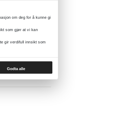
rmasjon om deg for å kunne gi
Nasjonalt kunnskapssenter om vold og traumatisk stress (NKVTS)
2022
ikt som gjør at vi kan
gir verdifull innsikt som
Godta alle