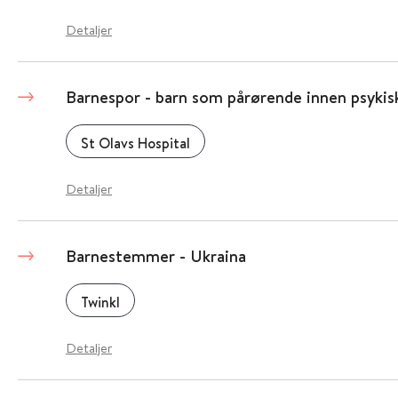
Detaljer
Barnespor - barn som pårørende innen psykis
St Olavs Hospital
Detaljer
Barnestemmer - Ukraina
Twinkl
Detaljer