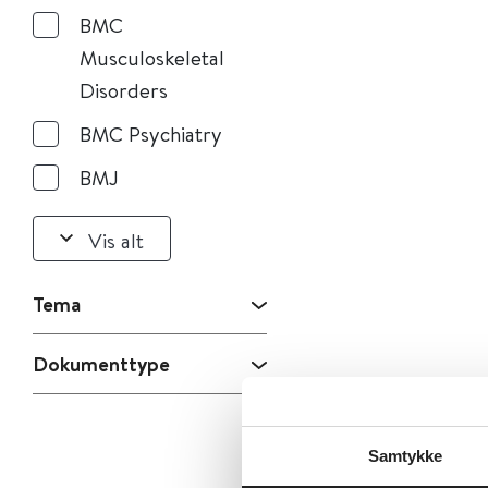
BMC
Musculoskeletal
Disorders
BMC Psychiatry
BMJ
Vis alt
Tema
Dokumenttype
Samtykke