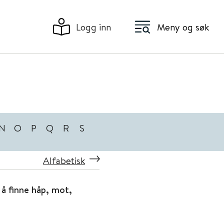
Logg inn
Meny og søk
N
O
P
Q
R
S
Alfabetisk
 å finne håp, mot,