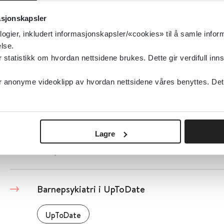
fysisk mishandling
asjonskapsler
logier, inkludert informasjonskapsler/«cookies» til å samle info
lse.
tatistikk om hvordan nettsidene brukes. Dette gir verdifull inns
Detaljer
anonyme videoklipp av hvordan nettsidene våres benyttes. Dette 
Barneombudet
Barneombudet
2021
Lagre
Detaljer
Barnepsykiatri i UpToDate
UpToDate