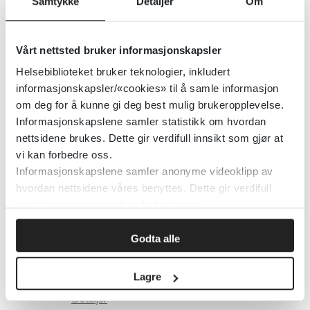
Samtykke
Detaljer
Om
Helseøkonomiforvaltningen
Vårt nettsted bruker informasjonskapsler
Detaljer
Helsebiblioteket bruker teknologier, inkludert
informasjonskapsler/«cookies» til å samle informasjon
om deg for å kunne gi deg best mulig brukeropplevelse.
Helfo - Refusjonsordninger for
Informasjonskapslene samler statistikk om hvordan
legemidler
nettsidene brukes. Dette gir verdifull innsikt som gjør at
vi kan forbedre oss.
HELFO
Informasjonskapslene samler anonyme videoklipp av
hvordan nettsidene våres benyttes. Dette gir verdifull
Detaljer
innsikt som gjør at vi kan forbedre oss.
Godta alle
Helfo - Tannlege
Lagre
Detaljer