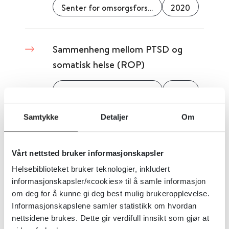
Senter for omsorgsforskning
2020
Sammenheng mellom PTSD og
somatisk helse (ROP)
Nasjonal kompetansetjeneste ROP
2023
Samtykke
Detaljer
Om
Sammenheng mellom
yrkesrettede intervensjoner og
Vårt nettsted bruker informasjonskapsler
arbeidsrelaterte faktorer for
Helsebiblioteket bruker teknologier, inkludert
sykdom og arbeidsdeltakelse hos
informasjonskapsler/«cookies» til å samle informasjon
personer med revmatiske eller
om deg for å kunne gi deg best mulig brukeropplevelse.
Informasjonskapslene samler statistikk om hvordan
muskel-og skjelett sykdommer: En
nettsidene brukes. Dette gir verdifull innsikt som gjør at
systematisk oversikt