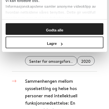
vi kan forbedre oss.
Informasjonskapslene samler anonyme videoklipp av
Seminars in Arthritis and Rheumatism
2022
hvordan nettsidene våres benyttes. Dette gir verdifull
innsikt som gjør at vi kan forbedre oss.
Detaljer
Godta alle
Sammenheng og overganger i
Lagre
tjenestene
Senter for omsorgsforskning
2020
Sammenhengen mellom
sysselsetting og helse hos
personer med intellektuell
funksjonsnedsettelse: En