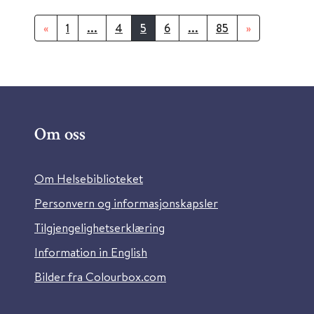
«
1
...
4
5
6
...
85
»
Om oss
Om Helsebiblioteket
Personvern og informasjonskapsler
Tilgjengelighetserklæring
Information in English
Bilder fra Colourbox.com