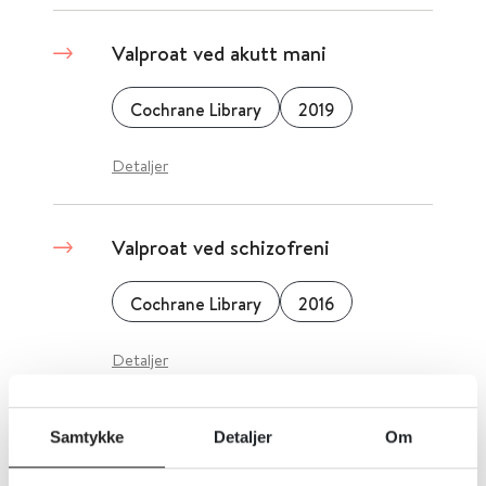
Valproat ved akutt mani
Cochrane Library
2019
Detaljer
Valproat ved schizofreni
Cochrane Library
2016
Detaljer
Samtykke
Detaljer
Om
Valproat - behandlingsanbefaling
ved forgiftning