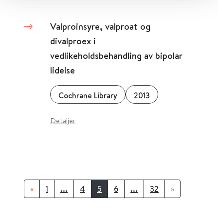
Valproinsyre, valproat og
divalproex i
vedlikeholdsbehandling av bipolar
lidelse
Cochrane Library
2013
Detaljer
«
1
...
4
5
6
...
32
»