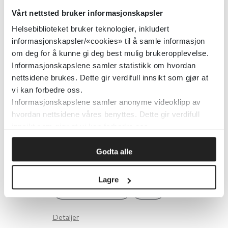
Vårt nettsted bruker informasjonskapsler
Helsebiblioteket bruker teknologier, inkludert
Valproatbehandling av fertile
informasjonskapsler/«cookies» til å samle informasjon
om deg for å kunne gi deg best mulig brukeropplevelse.
kvinner
Informasjonskapslene samler statistikk om hvordan
nettsidene brukes. Dette gir verdifull innsikt som gjør at
Tidsskrift for Den norske legeforening
vi kan forbedre oss.
Informasjonskapslene samler anonyme videoklipp av
Detaljer
hvordan nettsidene våres benyttes. Dette gir verdifull
innsikt som gjør at vi kan forbedre oss.
Valproatforbindelser mot
Godta alle
agitasjon ved demens
Lagre
Cochrane Library
2018
Detaljer