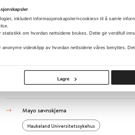
Mattilsynet
asjonskapsler
Mattilsynet
2015
logier, inkludert informasjonskapsler/«cookies» til å samle info
lse.
tatistikk om hvordan nettsidene brukes. Dette gir verdifull inns
Detaljer
anonyme videoklipp av hvordan nettsidene våres benyttes. Dette 
Matvaretabellen
Matportalen.no
Lagre
Detaljer
Mayo søvnskjema
Haukeland Universitetssykehus