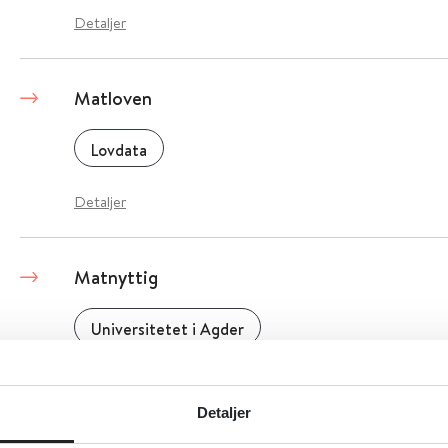
Detaljer
Matloven
Lovdata
Detaljer
Matnyttig
Universitetet i Agder
Detaljer
Detaljer