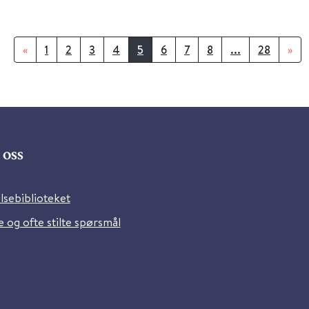
«
1
2
3
4
5
6
7
8
...
28
»
oss
lsebiblioteket
 og ofte stilte spørsmål