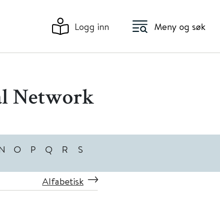
Logg inn
Meny og søk
al Network
N
O
P
Q
R
S
Alfabetisk