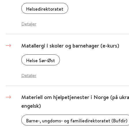
Helsedirektoratet
Detaljer
Matallergi i skoler og barnehager (e-kurs)
Helse Sør-Øst
Detaljer
Materiell om hjelpetjenester i Norge (på ukra
engelsk)
Barne-, ungdoms- og familiedirektoratet (Bufdir)