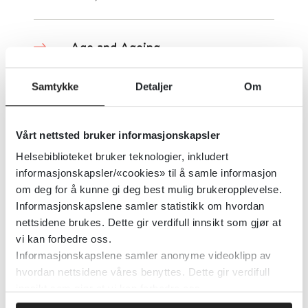
Age and Ageing
Oxford Academic
2020
Samtykke
Detaljer
Om
Detaljer
Vårt nettsted bruker informasjonskapsler
Helsebiblioteket bruker teknologier, inkludert
Agomelatin sammenlignet med
informasjonskapsler/«cookies» til å samle informasjon
andre antidepressiver for alvorlig
om deg for å kunne gi deg best mulig brukeropplevelse.
Informasjonskapslene samler statistikk om hvordan
depresjon
nettsidene brukes. Dette gir verdifull innsikt som gjør at
vi kan forbedre oss.
Cochrane Library
2013
Informasjonskapslene samler anonyme videoklipp av
hvordan nettsidene våres benyttes. Dette gir verdifull
Detaljer
innsikt som gjør at vi kan forbedre oss.