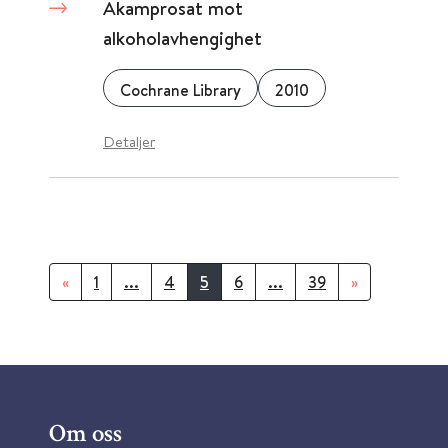
Akamprosat mot
alkoholavhengighet
Cochrane Library
2010
Detaljer
«
1
...
4
5
6
...
39
»
Om oss