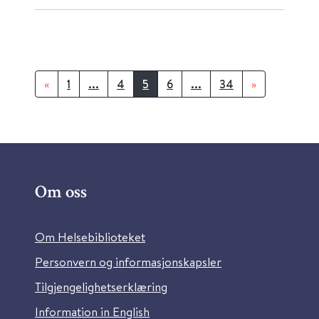
«
1
...
4
5
6
...
34
»
Om oss
Om Helsebiblioteket
Personvern og informasjonskapsler
Tilgjengelighetserklæring
Information in English