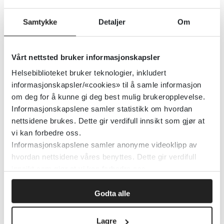
Detaljer
Samtykke
Detaljer
Om
Barnevaksinasjonsprogrammet
Vårt nettsted bruker informasjonskapsler
Helsebiblioteket bruker teknologier, inkludert
Folkehelseinstituttet (FHI)
informasjonskapsler/«cookies» til å samle informasjon
om deg for å kunne gi deg best mulig brukeropplevelse.
Detaljer
Informasjonskapslene samler statistikk om hvordan
nettsidene brukes. Dette gir verdifull innsikt som gjør at
vi kan forbedre oss.
Barnevaksinasjonsprogrammet for
Informasjonskapslene samler anonyme videoklipp av
hvordan nettsidene våres benyttes. Dette gir verdifull
Norge. Rapport for 2023
innsikt som gjør at vi kan forbedre oss.
Folkehelseinstituttet (FHI)
Godta alle
Detaljer
Lagre