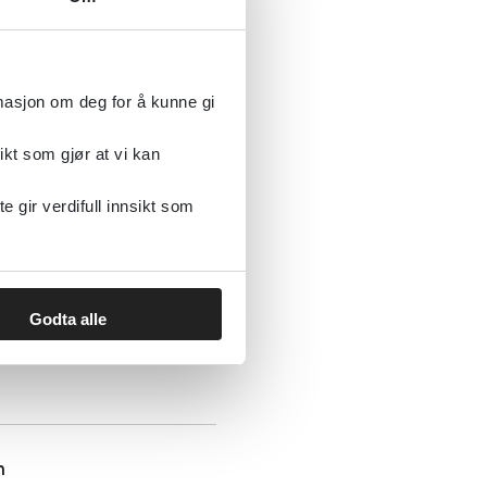
iske lidelser – en
rmasjon om deg for å kunne gi
ikt som gjør at vi kan
gir verdifull innsikt som
gstlidelser levert
Godta alle
m