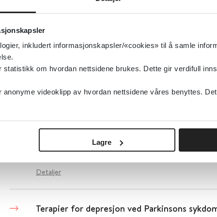
Terapeutveiledet internettbehandling ved psyk
fullstendig metodevurdering
asjonskapsler
Folkehelseinstituttet (FHI)
2018
logier, inkludert informasjonskapsler/«cookies» til å samle info
lse.
tatistikk om hvordan nettsidene brukes. Dette gir verdifull inns
Detaljer
anonyme videoklipp av hvordan nettsidene våres benyttes. Dette 
Terapeut-støttet kognitiv atferdsterapi for an
over internett
Lagre
Cochrane Library
2016
Detaljer
Terapier for depresjon ved Parkinsons sykdo