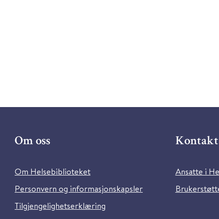
Om oss
Kontakt 
Om Helsebiblioteket
Ansatte i He
Personvern og informasjonskapsler
Brukerstøtte
Tilgjengelighetserklæring