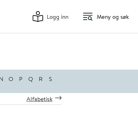
Logg inn
Meny og søk
N
O
P
Q
R
S
Alfabetisk