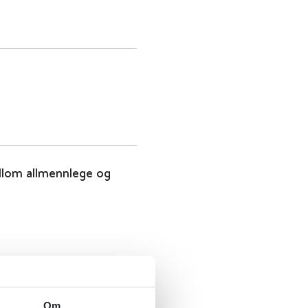
llom allmennlege og
Om