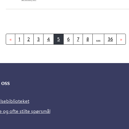
«
1
2
3
4
5
6
7
8
...
36
»
oss
lsebiblioteket
 og ofte stilte spørsmål