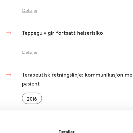
Detaljer
Teppegulv gir fortsatt helserisiko
Detaljer
Terapeutisk retningslinje: kommunikasjon me
pasient
2016
Detaljer
Detaljer