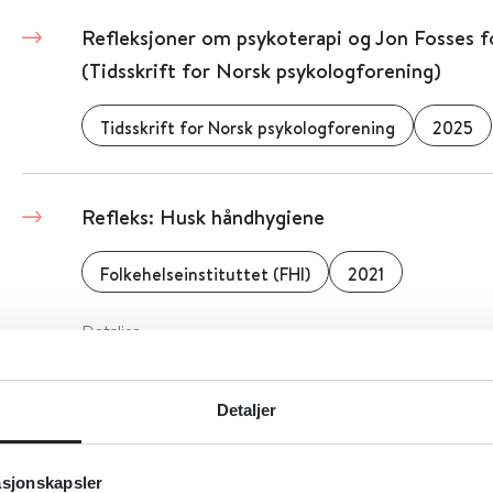
Refleksjoner om psykoterapi og Jon Fosses f
(Tidsskrift for Norsk psykologforening)
Tidsskrift for Norsk psykologforening
2025
Refleks: Husk håndhygiene
Folkehelseinstituttet (FHI)
2021
Detaljer
Reform - ressurssenter for menn
Detaljer
Reform - ressurssenter for menn
2017
asjonskapsler