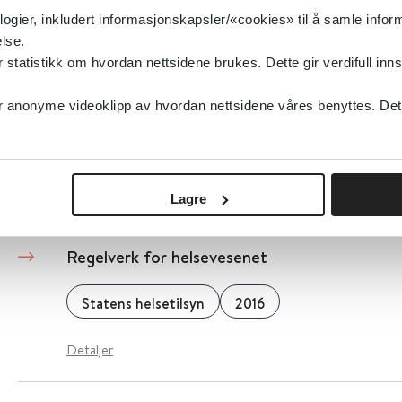
logier, inkludert informasjonskapsler/«cookies» til å samle info
Detaljer
lse.
tatistikk om hvordan nettsidene brukes. Dette gir verdifull inns
Refusjonssøk
anonyme videoklipp av hvordan nettsidene våres benyttes. Dette 
Statens legemiddelverk
Detaljer
Lagre
Regelverk for helsevesenet
Statens helsetilsyn
2016
Detaljer