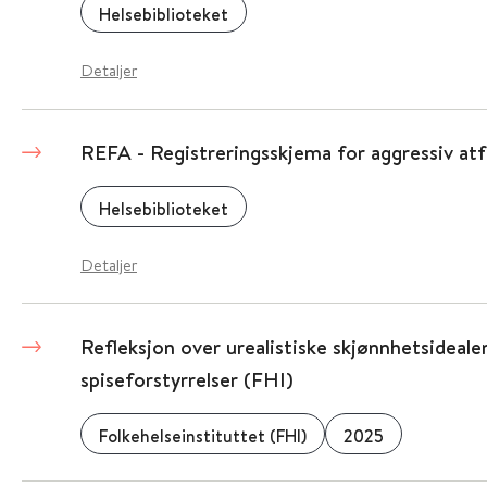
Helsebiblioteket
Detaljer
REFA - Registreringsskjema for aggressiv atf
Helsebiblioteket
Detaljer
Refleksjon over urealistiske skjønnhetsideal
spiseforstyrrelser (FHI)
Folkehelseinstituttet (FHI)
2025