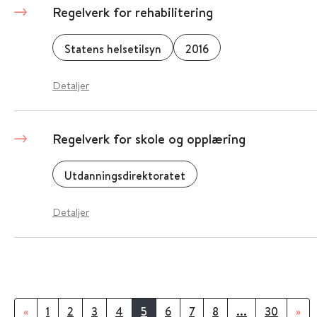
Regelverk for rehabilitering
Statens helsetilsyn
2016
Detaljer
Regelverk for skole og opplæring
Utdanningsdirektoratet
Detaljer
«
1
2
3
4
5
6
7
8
...
30
»