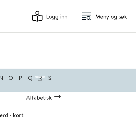
Logg inn
Meny og søk
N
O
P
Q
R
S
Alfabetisk
erd - kort