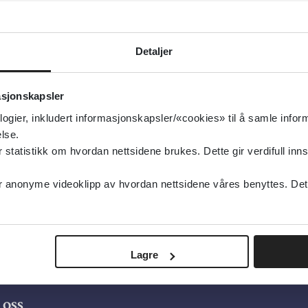
Detaljer
asjonskapsler
logier, inkludert informasjonskapsler/«cookies» til å samle info
lse.
tatistikk om hvordan nettsidene brukes. Dette gir verdifull inns
anonyme videoklipp av hvordan nettsidene våres benyttes. Dette 
Lagre
oss