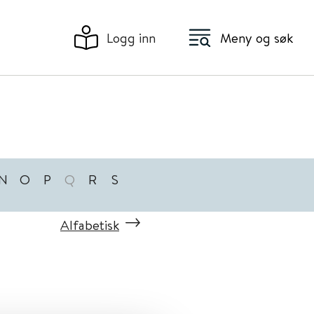
Logg inn
Meny og søk
N
O
P
Q
R
S
Alfabetisk