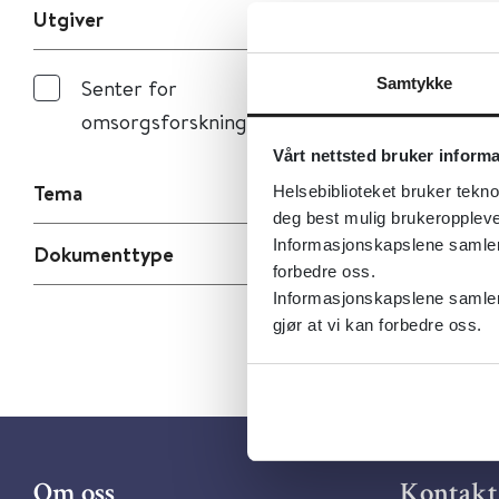
Utgiver
Samtykke
Senter for
omsorgsforskning
Vårt nettsted bruker inform
Tema
Helsebiblioteket bruker tekno
deg best mulig brukeroppleve
Informasjonskapslene samler s
Dokumenttype
forbedre oss.
Informasjonskapslene samler 
gjør at vi kan forbedre oss.
Om oss
Kontakt 