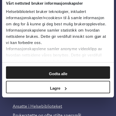
Vårt nettsted bruker informasjonskapsler
Helsebiblioteket bruker teknologier, inkludert
Om oss
informasjonskapsler/«cookies» til å samle informasjon
om deg for å kunne gi deg best mulig brukeropplevelse.
Informasjonskapslene samler statistikk om hvordan
Om Helsebiblioteket
nettsidene brukes. Dette gir verdifull innsikt som gjør at
Personvern og informasjonskapsler
vi kan forbedre oss.
Informasjonskapslene samler anonyme videoklipp av
Tilgjengelighetserklæring
hvordan nettsidene våres benyttes. Dette gir verdifull
Information in English
innsikt som gjør at vi kan forbedre oss.
Bilder fra Colourbox.com
Godta alle
Lagre
Kontakt oss
Ansatte i Helsebiblioteket
Brukerstøtte og ofte stilte spørsmål