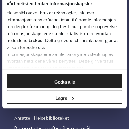
Vårt nettsted bruker informasjonskapsler
Helsebiblioteket bruker teknologier, inkludert
Om oss
informasjonskapsler/«cookies» til å samle informasjon
om deg for å kunne gi deg best mulig brukeropplevelse.
Informasjonskapslene samler statistikk om hvordan
Om Helsebiblioteket
nettsidene brukes. Dette gir verdifull innsikt som gjør at
Personvern og informasjonskapsler
vi kan forbedre oss.
Informasjonskapslene samler anonyme videoklipp av
Tilgjengelighetserklæring
hvordan nettsidene våres benyttes. Dette gir verdifull
Information in English
innsikt som gjør at vi kan forbedre oss.
Bilder fra Colourbox.com
Godta alle
Lagre
Kontakt oss
Ansatte i Helsebiblioteket
Brukerstøtte og ofte stilte spørsmål