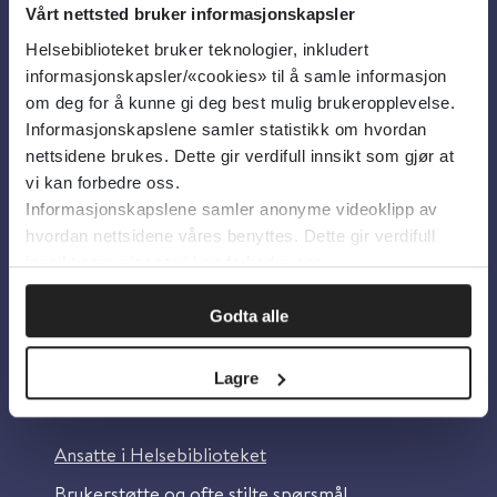
Vårt nettsted bruker informasjonskapsler
Helsebiblioteket bruker teknologier, inkludert
Om oss
informasjonskapsler/«cookies» til å samle informasjon
om deg for å kunne gi deg best mulig brukeropplevelse.
Informasjonskapslene samler statistikk om hvordan
Om Helsebiblioteket
nettsidene brukes. Dette gir verdifull innsikt som gjør at
Personvern og informasjonskapsler
vi kan forbedre oss.
Informasjonskapslene samler anonyme videoklipp av
Tilgjengelighetserklæring
hvordan nettsidene våres benyttes. Dette gir verdifull
Information in English
innsikt som gjør at vi kan forbedre oss.
Bilder fra Colourbox.com
Godta alle
Lagre
Kontakt oss
Ansatte i Helsebiblioteket
Brukerstøtte og ofte stilte spørsmål