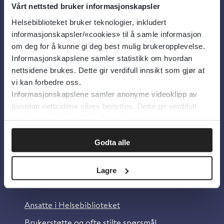
Vårt nettsted bruker informasjonskapsler
Helsebiblioteket bruker teknologier, inkludert
Om oss
informasjonskapsler/«cookies» til å samle informasjon
om deg for å kunne gi deg best mulig brukeropplevelse.
Informasjonskapslene samler statistikk om hvordan
Om Helsebiblioteket
nettsidene brukes. Dette gir verdifull innsikt som gjør at
Personvern og informasjonskapsler
vi kan forbedre oss.
Informasjonskapslene samler anonyme videoklipp av
Tilgjengelighetserklæring
hvordan nettsidene våres benyttes. Dette gir verdifull
Information in English
innsikt som gjør at vi kan forbedre oss.
Bilder fra Colourbox.com
Godta alle
Lagre
Kontakt oss
Ansatte i Helsebiblioteket
Brukerstøtte og ofte stilte spørsmål