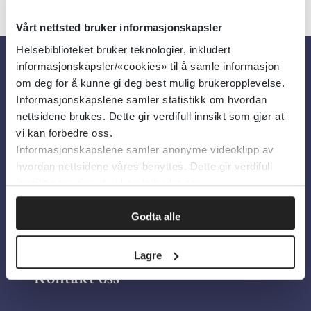
Vårt nettsted bruker informasjonskapsler
Helsebiblioteket bruker teknologier, inkludert
informasjonskapsler/«cookies» til å samle informasjon
Om oss
om deg for å kunne gi deg best mulig brukeropplevelse.
Informasjonskapslene samler statistikk om hvordan
nettsidene brukes. Dette gir verdifull innsikt som gjør at
Om Helsebiblioteket
vi kan forbedre oss.
Informasjonskapslene samler anonyme videoklipp av
Personvern og informasjonskapsler
hvordan nettsidene våres benyttes. Dette gir verdifull
Tilgjengelighetserklæring
innsikt som gjør at vi kan forbedre oss.
Information in English
Godta alle
Bilder fra Colourbox.com
Lagre
Kontakt oss