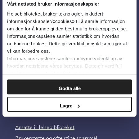
Vårt nettsted bruker informasjonskapsler
Helsebiblioteket bruker teknologier, inkludert
Om oss
informasjonskapsler/«cookies» til å samle informasjon
om deg for å kunne gi deg best mulig brukeropplevelse.
Informasjonskapslene samler statistikk om hvordan
Om Helsebiblioteket
nettsidene brukes. Dette gir verdifull innsikt som gjør at
Personvern og informasjonskapsler
vi kan forbedre oss.
Informasjonskapslene samler anonyme videoklipp av
Tilgjengelighetserklæring
hvordan nettsidene våres benyttes. Dette gir verdifull
Information in English
innsikt som gjør at vi kan forbedre oss.
Bilder fra Colourbox.com
Godta alle
Lagre
Kontakt oss
Ansatte i Helsebiblioteket
Brukerstøtte og ofte stilte spørsmål