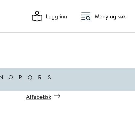
Logg inn
Meny og søk
N
O
P
Q
R
S
Alfabetisk