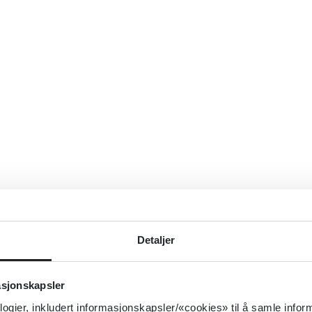
Detaljer
asjonskapsler
logier, inkludert informasjonskapsler/«cookies» til å samle info