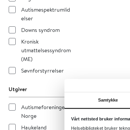
Autismespektrumlid
elser
Downs syndrom
Kronisk
utmattelsessyndrom
(ME)
Søvnforstyrrelser
Utgiver
Samtykke
Autismeforeningen i
Norge
Vårt nettsted bruker inform
Haukeland
Helsebiblioteket bruker tekno