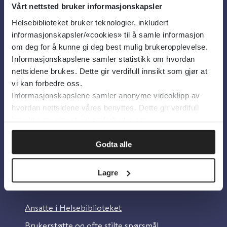
Vårt nettsted bruker informasjonskapsler
Helsebiblioteket bruker teknologier, inkludert
Om oss
informasjonskapsler/«cookies» til å samle informasjon
om deg for å kunne gi deg best mulig brukeropplevelse.
Informasjonskapslene samler statistikk om hvordan
Om Helsebiblioteket
nettsidene brukes. Dette gir verdifull innsikt som gjør at
Personvern og informasjonskapsler
vi kan forbedre oss.
Informasjonskapslene samler anonyme videoklipp av
Tilgjengelighetserklæring
hvordan nettsidene våres benyttes. Dette gir verdifull
Information in English
innsikt som gjør at vi kan forbedre oss.
Bilder fra Colourbox.com
Godta alle
Lagre
Kontakt oss
Ansatte i Helsebiblioteket
Brukerstøtte og ofte stilte spørsmål