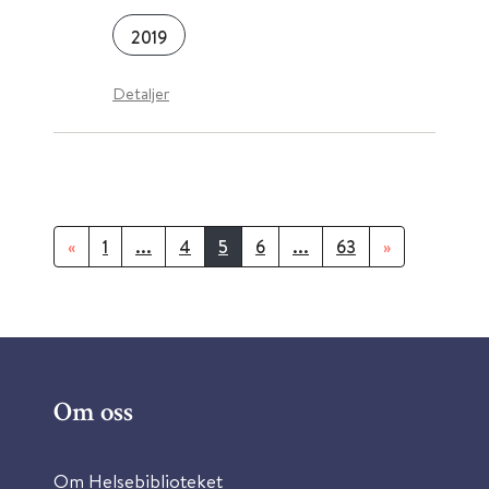
2019
Detaljer
«
1
...
4
5
6
...
63
»
Om oss
Om Helsebiblioteket