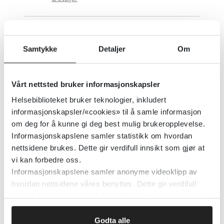
Søk Samisk befolkning
Samtykke
Detaljer
Om
2019
Vårt nettsted bruker informasjonskapsler
Detaljer
Helsebiblioteket bruker teknologier, inkludert
informasjonskapsler/«cookies» til å samle informasjon
Søk på rus i Omsorgsbiblioteket
om deg for å kunne gi deg best mulig brukeropplevelse.
Informasjonskapslene samler statistikk om hvordan
nettsidene brukes. Dette gir verdifull innsikt som gjør at
2019
vi kan forbedre oss.
Informasjonskapslene samler anonyme videoklipp av
Detaljer
hvordan nettsidene våres benyttes. Dette gir verdifull
innsikt som gjør at vi kan forbedre oss.
Søk på psykisk i
Godta alle