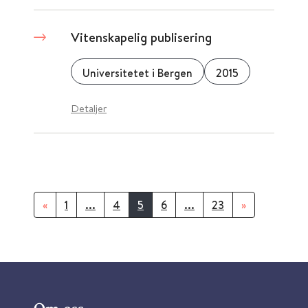
Vitenskapelig publisering
Universitetet i Bergen
2015
Detaljer
«
1
...
4
5
6
...
23
»