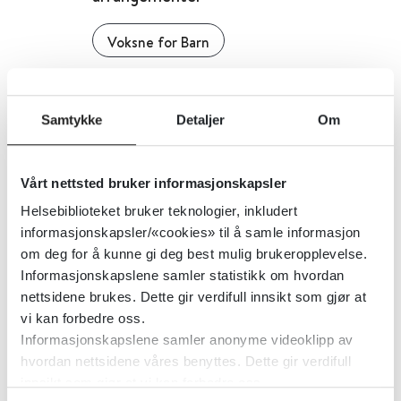
Voksne for Barn
Detaljer
Samtykke
Detaljer
Om
Voksne for barn
Vårt nettsted bruker informasjonskapsler
Voksne for Barn
2015
Helsebiblioteket bruker teknologier, inkludert
informasjonskapsler/«cookies» til å samle informasjon
Detaljer
om deg for å kunne gi deg best mulig brukeropplevelse.
Informasjonskapslene samler statistikk om hvordan
nettsidene brukes. Dette gir verdifull innsikt som gjør at
Voksenvaksinasjonsprogrammet -
vi kan forbedre oss.
håndbok for helsepersonell
Informasjonskapslene samler anonyme videoklipp av
hvordan nettsidene våres benyttes. Dette gir verdifull
innsikt som gjør at vi kan forbedre oss.
Folkehelseinstituttet (FHI)