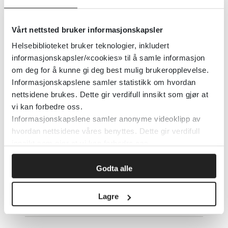
Hvorfor blir helsehjelp utelatt?
Hva trengs av videre forskning?
Vårt nettsted bruker informasjonskapsler
Helsebiblioteket bruker teknologier, inkludert
informasjonskapsler/«cookies» til å samle informasjon
Detaljer
om deg for å kunne gi deg best mulig brukeropplevelse.
Informasjonskapslene samler statistikk om hvordan
nettsidene brukes. Dette gir verdifull innsikt som gjør at
Hvordan voksne med autisme
vi kan forbedre oss.
opplever arbeidslivet: En
Informasjonskapslene samler anonyme videoklipp av
systematisk kartlegging og
hvordan nettsidene våres benyttes. Dette gir verdifull
syntese
innsikt som gjør at vi kan forbedre oss.
Godta alle
Autism in Adulthood
2024
Lagre
Detaljer