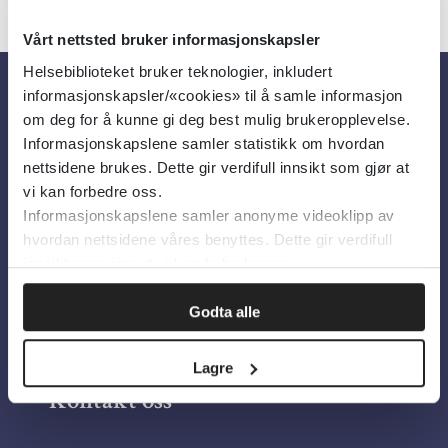
Vårt nettsted bruker informasjonskapsler
Helsebiblioteket bruker teknologier, inkludert
informasjonskapsler/«cookies» til å samle informasjon
Om oss
om deg for å kunne gi deg best mulig brukeropplevelse.
Informasjonskapslene samler statistikk om hvordan
nettsidene brukes. Dette gir verdifull innsikt som gjør at
Om Helsebiblioteket
vi kan forbedre oss.
Informasjonskapslene samler anonyme videoklipp av
Personvern og informasjonskapsler
hvordan nettsidene våres benyttes. Dette gir verdifull
Tilgjengelighetserklæring
innsikt som gjør at vi kan forbedre oss.
Information in English
Godta alle
Bilder fra Colourbox.com
Lagre
Kontakt oss