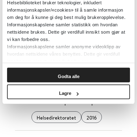
Helsebiblioteket bruker teknologier, inkludert
Brystkreft - pakkeforløp
informasjonskapsler/«cookies» til å samle informasjon
om deg for å kunne gi deg best mulig brukeropplevelse.
Helsedirektoratet
2016
Informasjonskapslene samler statistikk om hvordan
nettsidene brukes. Dette gir verdifull innsikt som gjør at
vi kan forbedre oss.
BMC Oral Health
Informasjonskapslene samler anonyme videoklipp av
hvordan nettsidene våres benyttes. Dette gir verdifull
innsikt som gjør at vi kan forbedre oss.
BioMed Central (BMC)
2016
Godta alle
Detaljer
Lagre
Blærekreft - pakkeforløp
Helsedirektoratet
2016