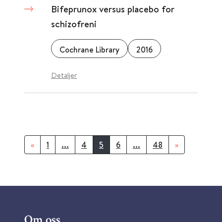
Bifeprunox versus placebo for
schizofreni
Cochrane Library
2016
Detaljer
«
1
...
4
5
6
...
48
»
Om oss