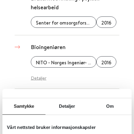
helsearbeid
Senter for omsorgsforskning
2016
Bioingeniøren
NITO - Norges Ingeniør- og Teknologorganisasjon
2016
Detaljer
Bukspyttkjertelkreft - pakkeforløp
Samtykke
Detaljer
Om
Helsedirektoratet
2016
Vårt nettsted bruker informasjonskapsler