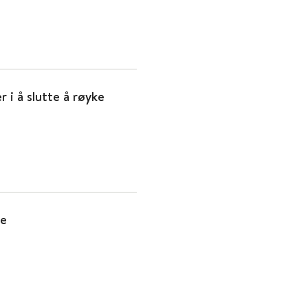
r i å slutte å røyke
ne