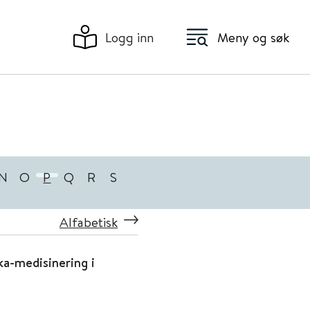
Logg inn
Meny og søk
N
O
P
Q
R
S
Alfabetisk
ka-medisinering i