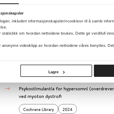
Helsedirektoratet
asjonskapsler
logier, inkludert informasjonskapsler/«cookies» til å samle info
Detaljer
lse.
tatistikk om hvordan nettsidene brukes. Dette gir verdifull inns
Psykososiale tiltak ved misbruk av sentralsti
anonyme videoklipp av hvordan nettsidene våres benyttes. Dette 
Cochrane Library
2024
Detaljer
Lagre
Psykostimulantia for hypersomni (overdreven
ved myoton dystrofi
Cochrane Library
2024