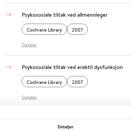
Psykososiale tiltak ved allmennleger
Cochrane Library
2007
Detaljer
Psykososiale tiltak ved erektil dysfunksjon
Cochrane Library
2007
Detaljer
Psykososiale tiltak ved kriser, ulykker og kat
samhørighet og håp)
Detaljer