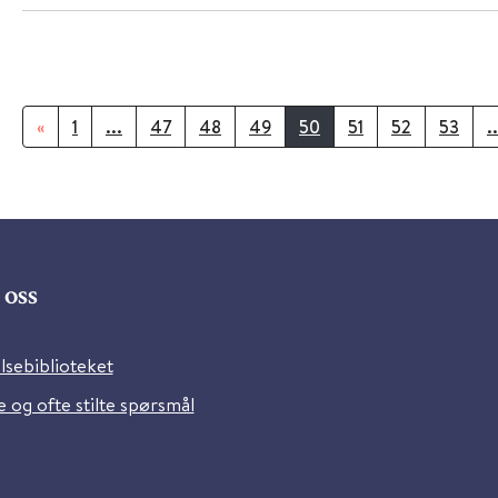
«
1
...
47
48
49
50
51
52
53
..
oss
lsebiblioteket
 og ofte stilte spørsmål