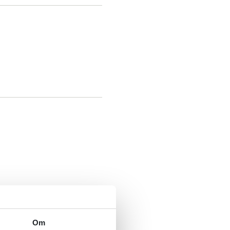
astrofer (Mestring,
Om