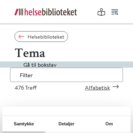
Helsebiblioteket
Tema
Gå til bokstav
Filter
476
Treff
Alfabetisk
«
1
...
44
45
46
47
48
»
Samtykke
Detaljer
Om