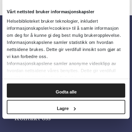
Vårt nettsted bruker informasjonskapsler
Helsebiblioteket bruker teknologier, inkludert
informasjonskapsler/«cookies» til å samle informasjon
Om oss
om deg for å kunne gi deg best mulig brukeropplevelse.
Informasjonskapslene samler statistikk om hvordan
nettsidene brukes. Dette gir verdifull innsikt som gjør at
Om Helsebiblioteket
vi kan forbedre oss.
Informasjonskapslene samler anonyme videoklipp av
Personvern og informasjonskapsler
hvordan nettsidene våres benyttes. Dette gir verdifull
Tilgjengelighetserklæring
innsikt som gjør at vi kan forbedre oss.
Information in English
Godta alle
Bilder fra Colourbox.com
Lagre
Kontakt oss