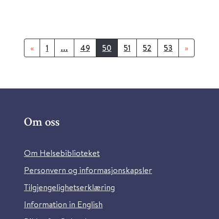
«
1
...
49
50
51
52
53
»
Om oss
Om Helsebiblioteket
Personvern og informasjonskapsler
Tilgjengelighetserklæring
Information in English