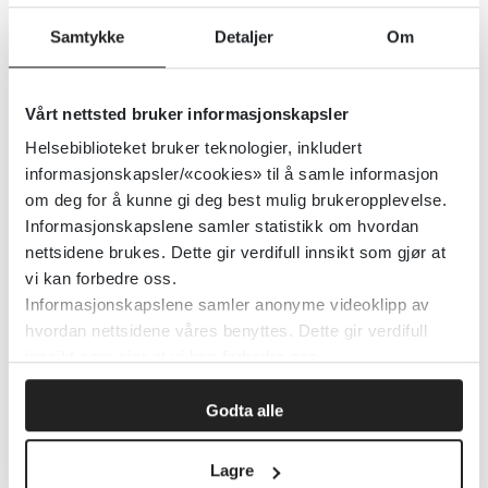
Karkirurgi hos Legeforeningen
Samtykke
Detaljer
Om
Den norske legeforening
2020
Vårt nettsted bruker informasjonskapsler
Detaljer
Helsebiblioteket bruker teknologier, inkludert
informasjonskapsler/«cookies» til å samle informasjon
Karbonmonoksidforgiftning som
om deg for å kunne gi deg best mulig brukeropplevelse.
Informasjonskapslene samler statistikk om hvordan
ikke skyldes brann
nettsidene brukes. Dette gir verdifull innsikt som gjør at
vi kan forbedre oss.
2020
Informasjonskapslene samler anonyme videoklipp av
hvordan nettsidene våres benyttes. Dette gir verdifull
innsikt som gjør at vi kan forbedre oss.
Karbonmonoksid -
behandlingsanbefaling ved
Godta alle
forgiftning
Lagre