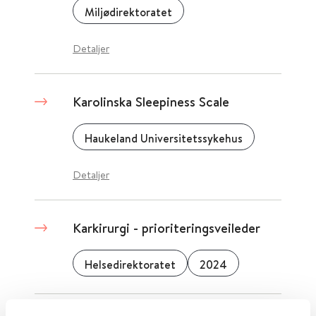
Miljødirektoratet
Detaljer
Karolinska Sleepiness Scale
Haukeland Universitetssykehus
Detaljer
Karkirurgi - prioriteringsveileder
Helsedirektoratet
2024