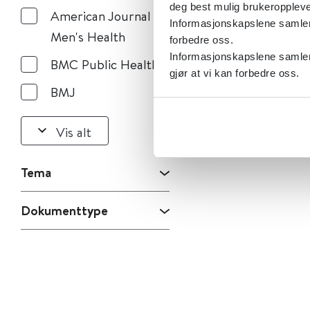
deg best mulig brukeroppleve
American Journal of
Informasjonskapslene samler s
Men's Health
forbedre oss.
Informasjonskapslene samler 
BMC Public Health
gjør at vi kan forbedre oss.
BMJ
Vis alt
Tema
Dokumenttype