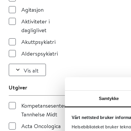
Agitasjon
Aktiviteter i
dagliglivet
Akuttpsykiatri
Alderspsykiatri
Vis alt
Utgiver
Samtykke
Kompetansesenteret
Tannhelse Midt
Vårt nettsted bruker inform
Acta Oncologica
Helsebiblioteket bruker tekno