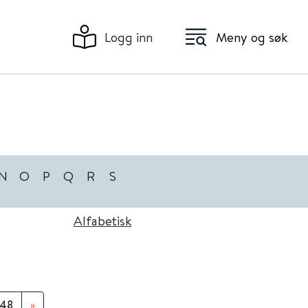
Logg inn
Meny og søk
N
O
P
Q
R
S
Alfabetisk
48
»