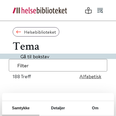
Helsebiblioteket
Tema
Gå til bokstav
Filter
188
Treff
Alfabetisk
«
1
...
15
16
17
18
19
»
Samtykke
Detaljer
Om