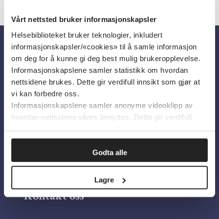
Vårt nettsted bruker informasjonskapsler
Helsebiblioteket bruker teknologier, inkludert
informasjonskapsler/«cookies» til å samle informasjon
Om oss
om deg for å kunne gi deg best mulig brukeropplevelse.
Informasjonskapslene samler statistikk om hvordan
nettsidene brukes. Dette gir verdifull innsikt som gjør at
Om Helsebiblioteket
vi kan forbedre oss.
Informasjonskapslene samler anonyme videoklipp av
Personvern og informasjonskapsler
hvordan nettsidene våres benyttes. Dette gir verdifull
Tilgjengelighetserklæring
innsikt som gjør at vi kan forbedre oss.
Information in English
Godta alle
Bilder fra Colourbox.com
Lagre
Kontakt oss