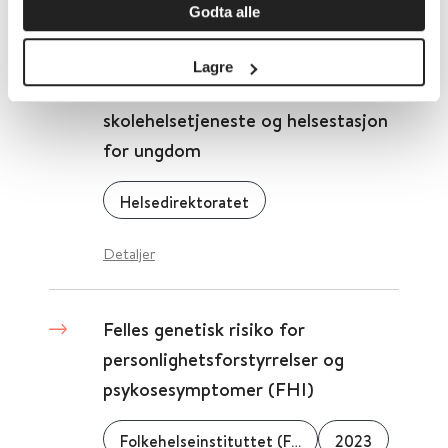
Godta alle
Fellesdel: Samhandling og
Lagre
samarbeid - Helsestasjon,
skolehelsetjeneste og helsestasjon
for ungdom
Helsedirektoratet
Detaljer
Felles genetisk risiko for
personlighetsforstyrrelser og
psykosesymptomer (FHI)
Folkehelseinstituttet (FHI)
2023