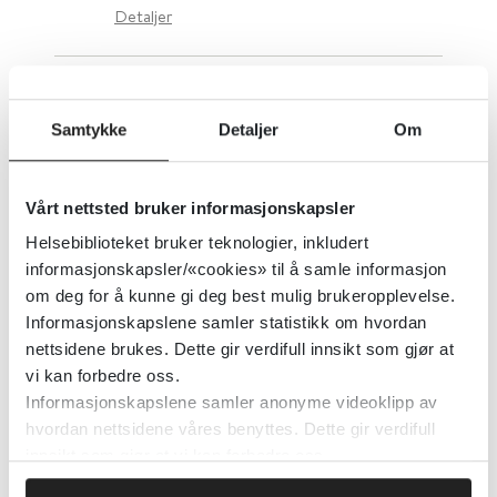
Detaljer
Felleskatalogen og
Helsebiblioteket med nytt
Samtykke
Detaljer
Om
bivirkningsverktøy
Vårt nettsted bruker informasjonskapsler
Dagens Medisin
2022
Helsebiblioteket bruker teknologier, inkludert
informasjonskapsler/«cookies» til å samle informasjon
Detaljer
om deg for å kunne gi deg best mulig brukeropplevelse.
Informasjonskapslene samler statistikk om hvordan
nettsidene brukes. Dette gir verdifull innsikt som gjør at
Felleskatalogen
vi kan forbedre oss.
Informasjonskapslene samler anonyme videoklipp av
Felleskatalogen AS
hvordan nettsidene våres benyttes. Dette gir verdifull
innsikt som gjør at vi kan forbedre oss.
Detaljer