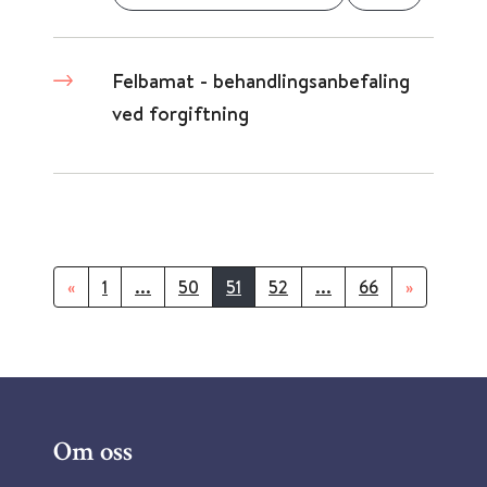
Felbamat - behandlingsanbefaling
ved forgiftning
«
1
...
50
51
52
...
66
»
Om oss