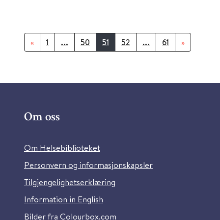
«
1
...
50
51
52
...
61
»
Om oss
Om Helsebiblioteket
Personvern og informasjonskapsler
Tilgjengelighetserklæring
Information in English
Bilder fra Colourbox.com