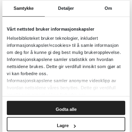
Pasientinformasjon hos Psynett
Samtykke
Detaljer
Om
PSYNETT
2016
Vårt nettsted bruker informasjonskapsler
Detaljer
Helsebiblioteket bruker teknologier, inkludert
informasjonskapsler/«cookies» til å samle informasjon
om deg for å kunne gi deg best mulig brukeropplevelse.
Pasientinformasjon fra
Informasjonskapslene samler statistikk om hvordan
helsenorge.no - Hud
nettsidene brukes. Dette gir verdifull innsikt som gjør at
vi kan forbedre oss.
Helsenorge.no
Informasjonskapslene samler anonyme videoklipp av
hvordan nettsidene våres benyttes. Dette gir verdifull
Detaljer
innsikt som gjør at vi kan forbedre oss.
Godta alle
Pasientinformasjon fra Best
Practice på norsk
Lagre