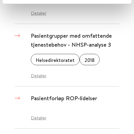
Detaljer
Pasientgrupper med omfattende
tjenestebehov - NHSP-analyse 3
Helsedirektoratet
2018
Detaljer
Pasientforløp ROP-lidelser
Detaljer